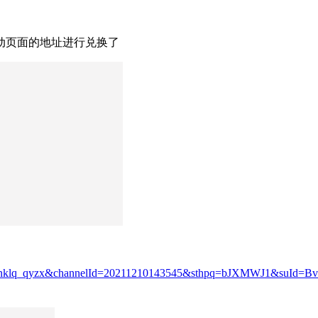
动页面的地址进行兑换了
d=sxxnklq_qyzx&channelId=20211210143545&sthpq=bJXMWJ1&suId=Bv