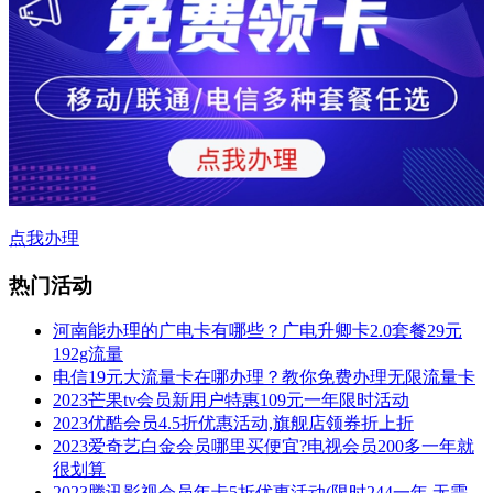
点我办理
热门活动
河南能办理的广电卡有哪些？广电升卿卡2.0套餐29元
192g流量
电信19元大流量卡在哪办理？教你免费办理无限流量卡
2023芒果tv会员新用户特惠109元一年限时活动
2023优酷会员4.5折优惠活动,旗舰店领券折上折
2023爱奇艺白金会员哪里买便宜?电视会员200多一年就
很划算
2023腾讯影视会员年卡5折优惠活动(限时244一年,无需