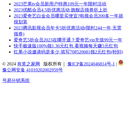
2023芒果tv会员新用户特惠109元一年限时活动
2023优酷会员4.5折优惠活动,旗舰店领券折上折
2023爱奇艺白金会员哪里买便宜?电视会员200多一年就
很划算
2023腾讯影视会员年卡5折优惠活动(限时244一年,无需
领券)
爱奇艺5折会员2023在哪开通？爱奇艺vip充值99元一年
快手极速版100%领1.36元红包 看视频每天赚5元红包
红果小说邀请码是多少 填写708520681领2元红包(秒到)
© 2024
有奖之家网
版权所有｜
豫ICP备2024046814号-1
|
豫公网安备 41010202002959号
号易分销系统