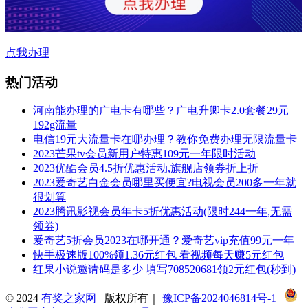
点我办理
热门活动
河南能办理的广电卡有哪些？广电升卿卡2.0套餐29元
192g流量
电信19元大流量卡在哪办理？教你免费办理无限流量卡
2023芒果tv会员新用户特惠109元一年限时活动
2023优酷会员4.5折优惠活动,旗舰店领券折上折
2023爱奇艺白金会员哪里买便宜?电视会员200多一年就
很划算
2023腾讯影视会员年卡5折优惠活动(限时244一年,无需
领券)
爱奇艺5折会员2023在哪开通？爱奇艺vip充值99元一年
快手极速版100%领1.36元红包 看视频每天赚5元红包
红果小说邀请码是多少 填写708520681领2元红包(秒到)
© 2024
有奖之家网
版权所有｜
豫ICP备2024046814号-1
|