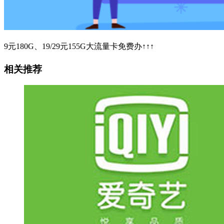
9元180G、19/29元155G大流量卡免费办↑↑↑
相关推荐