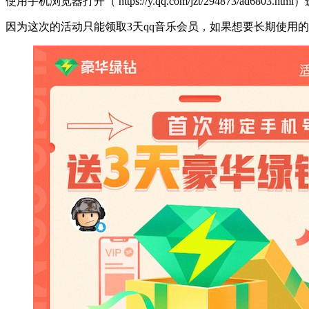
使用手机浏览器打开（ https://y.qq.com/jzt/294873/
因为这次的活动只能领取3天qq音乐会员，如果想要长期使用