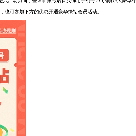
ad6803.html）进入活动页面，登录qq账号后首次绑定手机号即可领取3天
的，也可参加下方的优惠开通豪华绿钻会员活动。