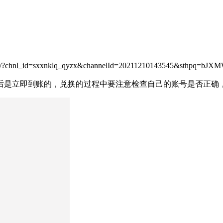
id=sxxnklq_qyzx&channelId=20211210143545&sthpq=bJXMW
兑换后是立即到账的，兑换的过程中要注意检查自己的账号是否正