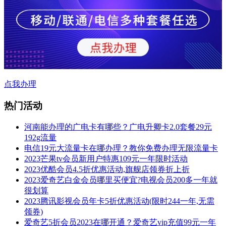
点我办理
热门活动
河南能办理的广电卡有哪些？广电升卿卡2.0套餐29元
192g流量
电信19元大流量卡在哪办理？教你免费办理无限流量卡
2023芒果tv会员新用户特惠109元一年限时活动
2023优酷会员4.5折优惠活动,旗舰店领券折上折
2023爱奇艺白金会员哪里买便宜?电视会员200多一年就
很划算
2023腾讯影视会员年卡5折优惠活动(限时244一年,无需
领券)
爱奇艺5折会员2023在哪开通？爱奇艺vip充值99元一年