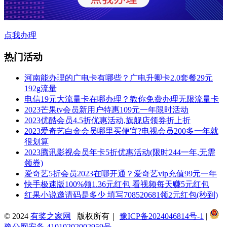
点我办理
热门活动
河南能办理的广电卡有哪些？广电升卿卡2.0套餐29元
192g流量
电信19元大流量卡在哪办理？教你免费办理无限流量卡
2023芒果tv会员新用户特惠109元一年限时活动
2023优酷会员4.5折优惠活动,旗舰店领券折上折
2023爱奇艺白金会员哪里买便宜?电视会员200多一年就
很划算
2023腾讯影视会员年卡5折优惠活动(限时244一年,无需
领券)
爱奇艺5折会员2023在哪开通？爱奇艺vip充值99元一年
快手极速版100%领1.36元红包 看视频每天赚5元红包
红果小说邀请码是多少 填写708520681领2元红包(秒到)
© 2024
有奖之家网
版权所有｜
豫ICP备2024046814号-1
|
豫公网安备 41010202002959号