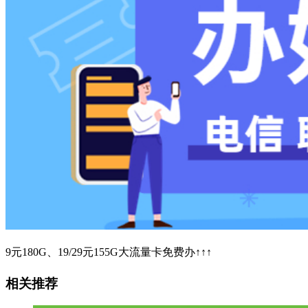
9元180G、19/29元155G大流量卡免费办↑↑↑
相关推荐