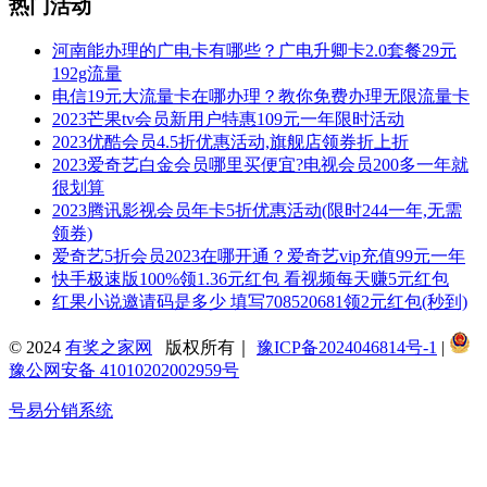
热门活动
河南能办理的广电卡有哪些？广电升卿卡2.0套餐29元
192g流量
电信19元大流量卡在哪办理？教你免费办理无限流量卡
2023芒果tv会员新用户特惠109元一年限时活动
2023优酷会员4.5折优惠活动,旗舰店领券折上折
2023爱奇艺白金会员哪里买便宜?电视会员200多一年就
很划算
2023腾讯影视会员年卡5折优惠活动(限时244一年,无需
领券)
爱奇艺5折会员2023在哪开通？爱奇艺vip充值99元一年
快手极速版100%领1.36元红包 看视频每天赚5元红包
红果小说邀请码是多少 填写708520681领2元红包(秒到)
© 2024
有奖之家网
版权所有｜
豫ICP备2024046814号-1
|
豫公网安备 41010202002959号
号易分销系统