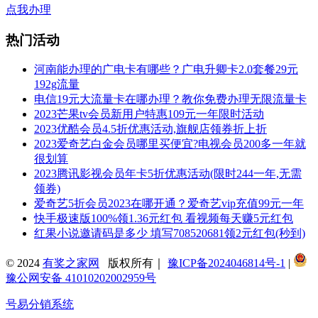
点我办理
热门活动
河南能办理的广电卡有哪些？广电升卿卡2.0套餐29元
192g流量
电信19元大流量卡在哪办理？教你免费办理无限流量卡
2023芒果tv会员新用户特惠109元一年限时活动
2023优酷会员4.5折优惠活动,旗舰店领券折上折
2023爱奇艺白金会员哪里买便宜?电视会员200多一年就
很划算
2023腾讯影视会员年卡5折优惠活动(限时244一年,无需
领券)
爱奇艺5折会员2023在哪开通？爱奇艺vip充值99元一年
快手极速版100%领1.36元红包 看视频每天赚5元红包
红果小说邀请码是多少 填写708520681领2元红包(秒到)
© 2024
有奖之家网
版权所有｜
豫ICP备2024046814号-1
|
豫公网安备 41010202002959号
号易分销系统