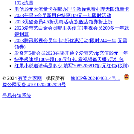
192g流量
电信19元大流量卡在哪办理？教你免费办理无限流量卡
2023芒果tv会员新用户特惠109元一年限时活动
2023优酷会员4.5折优惠活动,旗舰店领券折上折
2023爱奇艺白金会员哪里买便宜?电视会员200多一年就
很划算
2023腾讯影视会员年卡5折优惠活动(限时244一年,无需
领券)
爱奇艺5折会员2023在哪开通？爱奇艺vip充值99元一年
快手极速版100%领1.36元红包 看视频每天赚5元红包
红果小说邀请码是多少 填写708520681领2元红包(秒到)
© 2024
有奖之家网
版权所有｜
豫ICP备2024046814号-1
|
豫公网安备 41010202002959号
号易分销系统