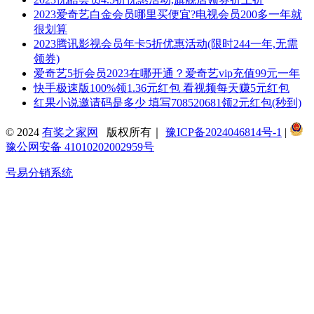
2023爱奇艺白金会员哪里买便宜?电视会员200多一年就
很划算
2023腾讯影视会员年卡5折优惠活动(限时244一年,无需
领券)
爱奇艺5折会员2023在哪开通？爱奇艺vip充值99元一年
快手极速版100%领1.36元红包 看视频每天赚5元红包
红果小说邀请码是多少 填写708520681领2元红包(秒到)
© 2024
有奖之家网
版权所有｜
豫ICP备2024046814号-1
|
豫公网安备 41010202002959号
号易分销系统