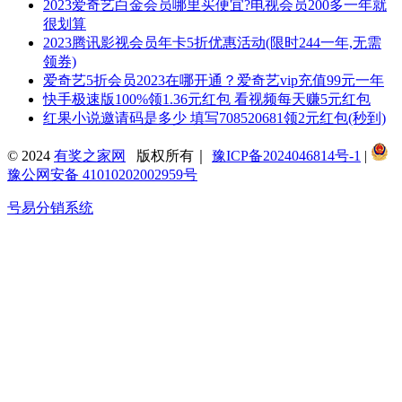
2023爱奇艺白金会员哪里买便宜?电视会员200多一年就
很划算
2023腾讯影视会员年卡5折优惠活动(限时244一年,无需
领券)
爱奇艺5折会员2023在哪开通？爱奇艺vip充值99元一年
快手极速版100%领1.36元红包 看视频每天赚5元红包
红果小说邀请码是多少 填写708520681领2元红包(秒到)
© 2024
有奖之家网
版权所有｜
豫ICP备2024046814号-1
|
豫公网安备 41010202002959号
号易分销系统