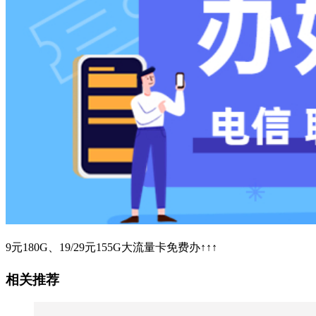
9元180G、19/29元155G大流量卡免费办↑↑↑
相关推荐