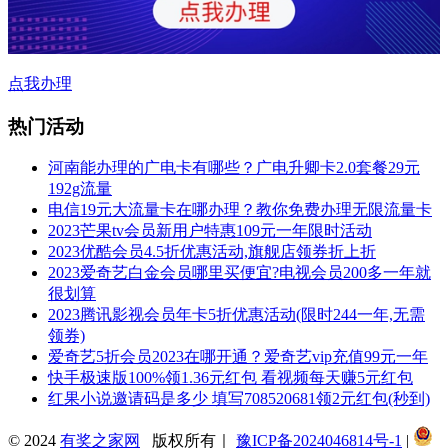
点我办理
热门活动
河南能办理的广电卡有哪些？广电升卿卡2.0套餐29元
192g流量
电信19元大流量卡在哪办理？教你免费办理无限流量卡
2023芒果tv会员新用户特惠109元一年限时活动
2023优酷会员4.5折优惠活动,旗舰店领券折上折
2023爱奇艺白金会员哪里买便宜?电视会员200多一年就
很划算
2023腾讯影视会员年卡5折优惠活动(限时244一年,无需
领券)
爱奇艺5折会员2023在哪开通？爱奇艺vip充值99元一年
快手极速版100%领1.36元红包 看视频每天赚5元红包
红果小说邀请码是多少 填写708520681领2元红包(秒到)
© 2024
有奖之家网
版权所有｜
豫ICP备2024046814号-1
|