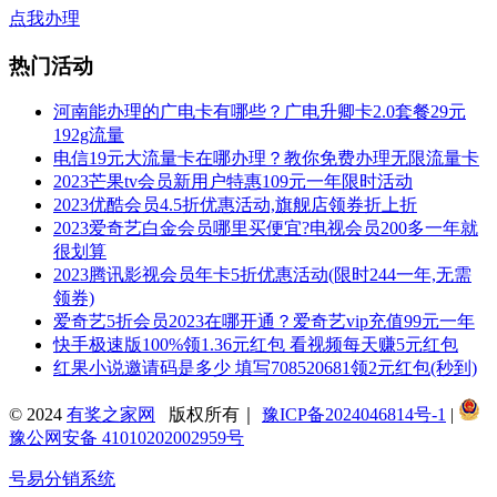
点我办理
热门活动
河南能办理的广电卡有哪些？广电升卿卡2.0套餐29元
192g流量
电信19元大流量卡在哪办理？教你免费办理无限流量卡
2023芒果tv会员新用户特惠109元一年限时活动
2023优酷会员4.5折优惠活动,旗舰店领券折上折
2023爱奇艺白金会员哪里买便宜?电视会员200多一年就
很划算
2023腾讯影视会员年卡5折优惠活动(限时244一年,无需
领券)
爱奇艺5折会员2023在哪开通？爱奇艺vip充值99元一年
快手极速版100%领1.36元红包 看视频每天赚5元红包
红果小说邀请码是多少 填写708520681领2元红包(秒到)
© 2024
有奖之家网
版权所有｜
豫ICP备2024046814号-1
|
豫公网安备 41010202002959号
号易分销系统