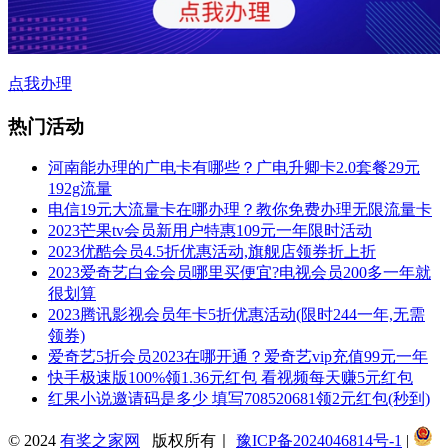
点我办理
热门活动
河南能办理的广电卡有哪些？广电升卿卡2.0套餐29元
192g流量
电信19元大流量卡在哪办理？教你免费办理无限流量卡
2023芒果tv会员新用户特惠109元一年限时活动
2023优酷会员4.5折优惠活动,旗舰店领券折上折
2023爱奇艺白金会员哪里买便宜?电视会员200多一年就
很划算
2023腾讯影视会员年卡5折优惠活动(限时244一年,无需
领券)
爱奇艺5折会员2023在哪开通？爱奇艺vip充值99元一年
快手极速版100%领1.36元红包 看视频每天赚5元红包
红果小说邀请码是多少 填写708520681领2元红包(秒到)
© 2024
有奖之家网
版权所有｜
豫ICP备2024046814号-1
|