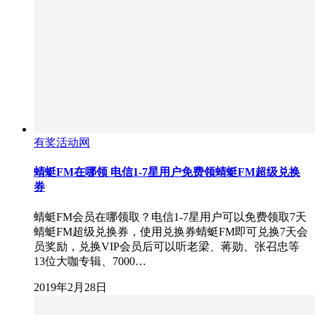
有奖活动网
蜻蜓FM在哪领 电信1-7星用户免费领蜻蜓FM超级兑换
券
蜻蜓FM会员在哪领取？电信1-7星用户可以免费领取7天
蜻蜓FM超级兑换券，使用兑换券蜻蜓FM即可兑换7天会
员奖励，兑换VIP会员后可以听老梁、蒋勋、张召忠等
13位大咖专辑、7000…
2019年2月28日