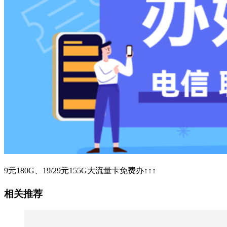
9元180G、19/29元155G大流量卡免费办↑↑↑
相关推荐