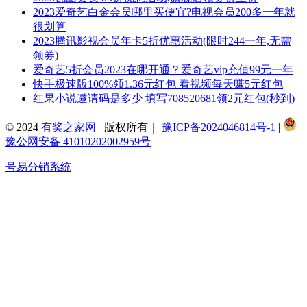
2023爱奇艺白金会员哪里买便宜?电视会员200多一年就
很划算
2023腾讯影视会员年卡5折优惠活动(限时244一年,无需
领券)
爱奇艺5折会员2023在哪开通？爱奇艺vip充值99元一年
快手极速版100%领1.36元红包 看视频每天赚5元红包
红果小说邀请码是多少 填写708520681领2元红包(秒到)
© 2024
有奖之家网
版权所有｜
豫ICP备2024046814号-1
|
豫公网安备 41010202002959号
号易分销系统