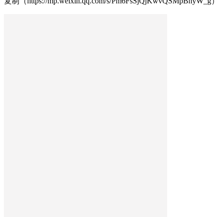
复制（https://mp.weixin.qq.com/s/Pm6FsSjQjKw