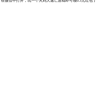
vQSMpBnyW_g）在微信中打开，玩一个火鸡大逃亡游戏即可领0.3元红包了