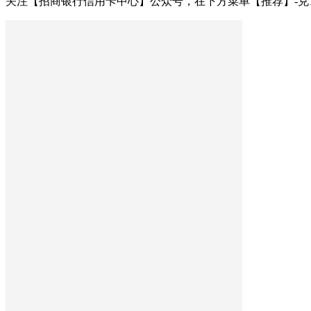
关注【招商银行信用卡中心】公众号，在下方菜单【推荐】-兑1