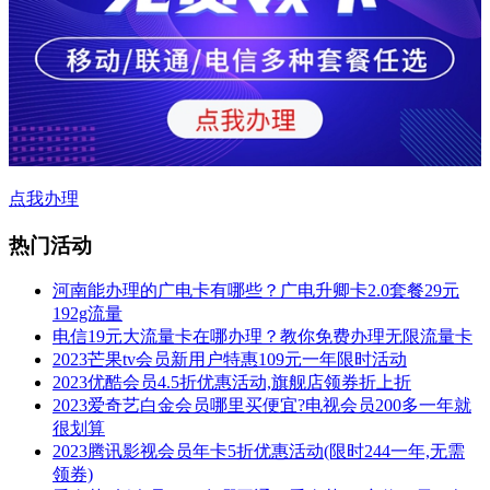
点我办理
热门活动
河南能办理的广电卡有哪些？广电升卿卡2.0套餐29元
192g流量
电信19元大流量卡在哪办理？教你免费办理无限流量卡
2023芒果tv会员新用户特惠109元一年限时活动
2023优酷会员4.5折优惠活动,旗舰店领券折上折
2023爱奇艺白金会员哪里买便宜?电视会员200多一年就
很划算
2023腾讯影视会员年卡5折优惠活动(限时244一年,无需
领券)