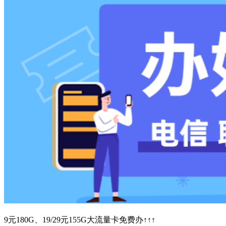
9元180G、19/29元155G大流量卡免费办↑↑↑