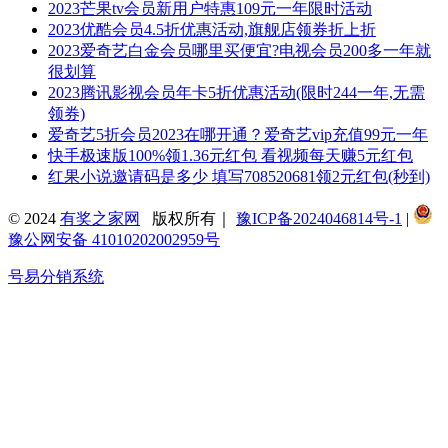
2023芒果tv会员新用户特惠109元一年限时活动
2023优酷会员4.5折优惠活动,旗舰店领券折上折
2023爱奇艺白金会员哪里买便宜?电视会员200多一年就
很划算
2023腾讯影视会员年卡5折优惠活动(限时244一年,无需
领券)
爱奇艺5折会员2023在哪开通？爱奇艺vip充值99元一年
快手极速版100%领1.36元红包 看视频每天赚5元红包
红果小说邀请码是多少 填写708520681领2元红包(秒到)
© 2024
有奖之家网
版权所有｜
豫ICP备2024046814号-1
|
豫公网安备 41010202002959号
号易分销系统