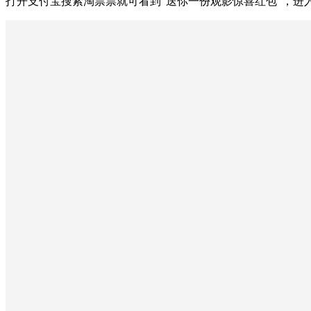
打开支付宝搜索淘票票就可看到“送你一份观影惊喜红包”，进