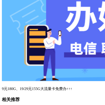
9元180G、19/29元155G大流量卡免费办↑↑↑
相关推荐