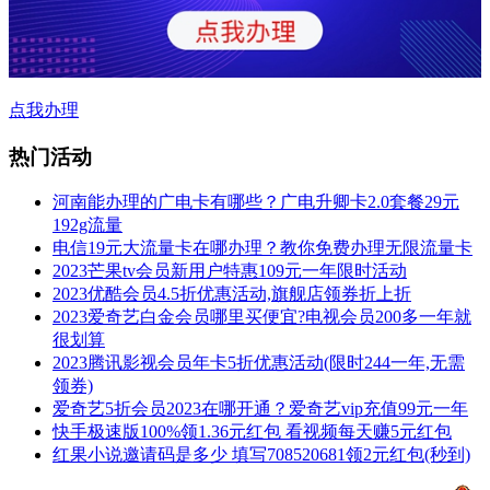
点我办理
热门活动
河南能办理的广电卡有哪些？广电升卿卡2.0套餐29元
192g流量
电信19元大流量卡在哪办理？教你免费办理无限流量卡
2023芒果tv会员新用户特惠109元一年限时活动
2023优酷会员4.5折优惠活动,旗舰店领券折上折
2023爱奇艺白金会员哪里买便宜?电视会员200多一年就
很划算
2023腾讯影视会员年卡5折优惠活动(限时244一年,无需
领券)
爱奇艺5折会员2023在哪开通？爱奇艺vip充值99元一年
快手极速版100%领1.36元红包 看视频每天赚5元红包
红果小说邀请码是多少 填写708520681领2元红包(秒到)