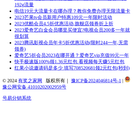
192g流量
电信19元大流量卡在哪办理？教你免费办理无限流量卡
2023芒果tv会员新用户特惠109元一年限时活动
2023优酷会员4.5折优惠活动,旗舰店领券折上折
2023爱奇艺白金会员哪里买便宜?电视会员200多一年就
很划算
2023腾讯影视会员年卡5折优惠活动(限时244一年,无需
领券)
爱奇艺5折会员2023在哪开通？爱奇艺vip充值99元一年
快手极速版100%领1.36元红包 看视频每天赚5元红包
红果小说邀请码是多少 填写708520681领2元红包(秒到)
© 2024
有奖之家网
版权所有｜
豫ICP备2024046814号-1
|
豫公网安备 41010202002959号
号易分销系统