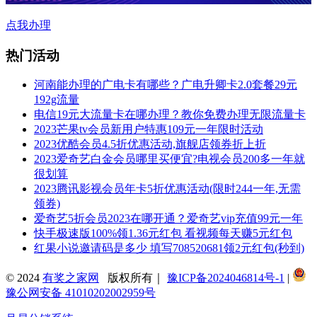
点我办理
热门活动
河南能办理的广电卡有哪些？广电升卿卡2.0套餐29元
192g流量
电信19元大流量卡在哪办理？教你免费办理无限流量卡
2023芒果tv会员新用户特惠109元一年限时活动
2023优酷会员4.5折优惠活动,旗舰店领券折上折
2023爱奇艺白金会员哪里买便宜?电视会员200多一年就
很划算
2023腾讯影视会员年卡5折优惠活动(限时244一年,无需
领券)
爱奇艺5折会员2023在哪开通？爱奇艺vip充值99元一年
快手极速版100%领1.36元红包 看视频每天赚5元红包
红果小说邀请码是多少 填写708520681领2元红包(秒到)
© 2024
有奖之家网
版权所有｜
豫ICP备2024046814号-1
|
豫公网安备 41010202002959号