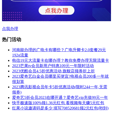
点我办理
热门活动
河南能办理的广电卡有哪些？广电升卿卡2.0套餐29元
192g流量
电信19元大流量卡在哪办理？教你免费办理无限流量卡
2023芒果tv会员新用户特惠109元一年限时活动
2023优酷会员4.5折优惠活动,旗舰店领券折上折
2023爱奇艺白金会员哪里买便宜?电视会员200多一年就
很划算
2023腾讯影视会员年卡5折优惠活动(限时244一年,无需
领券)
爱奇艺5折会员2023在哪开通？爱奇艺vip充值99元一年
快手极速版100%领1.36元红包 看视频每天赚5元红包
红果小说邀请码是多少 填写708520681领2元红包(秒到)