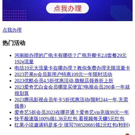
点我办理
热门活动
河南能办理的广电卡有哪些？广电升卿卡2.0套餐29元
192g流量
电信19元大流量卡在哪办理？教你免费办理无限流量卡
2023芒果tv会员新用户特惠109元一年限时活动
2023优酷会员4.5折优惠活动,旗舰店领券折上折
2023爱奇艺白金会员哪里买便宜?电视会员200多一年就
很划算
2023腾讯影视会员年卡5折优惠活动(限时244一年,无需
领券)
爱奇艺5折会员2023在哪开通？爱奇艺vip充值99元一年
快手极速版100%领1.36元红包 看视频每天赚5元红包
红果小说邀请码是多少 填写708520681领2元红包(秒到)