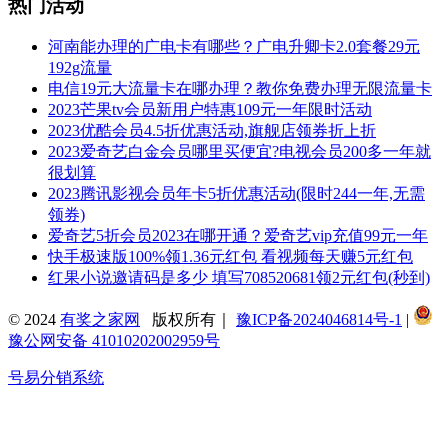
热门活动
河南能办理的广电卡有哪些？广电升卿卡2.0套餐29元
192g流量
电信19元大流量卡在哪办理？教你免费办理无限流量卡
2023芒果tv会员新用户特惠109元一年限时活动
2023优酷会员4.5折优惠活动,旗舰店领券折上折
2023爱奇艺白金会员哪里买便宜?电视会员200多一年就
很划算
2023腾讯影视会员年卡5折优惠活动(限时244一年,无需
领券)
爱奇艺5折会员2023在哪开通？爱奇艺vip充值99元一年
快手极速版100%领1.36元红包 看视频每天赚5元红包
红果小说邀请码是多少 填写708520681领2元红包(秒到)
© 2024
有奖之家网
版权所有｜
豫ICP备2024046814号-1
|
豫公网安备 41010202002959号
号易分销系统