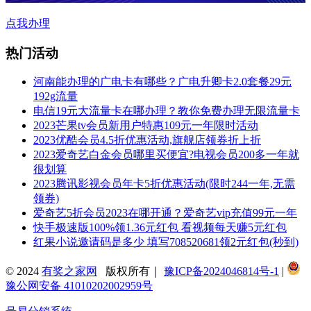
点我办理
热门活动
河南能办理的广电卡有哪些？广电升卿卡2.0套餐29元
192g流量
电信19元大流量卡在哪办理？教你免费办理无限流量卡
2023芒果tv会员新用户特惠109元一年限时活动
2023优酷会员4.5折优惠活动,旗舰店领券折上折
2023爱奇艺白金会员哪里买便宜?电视会员200多一年就
很划算
2023腾讯影视会员年卡5折优惠活动(限时244一年,无需
领券)
爱奇艺5折会员2023在哪开通？爱奇艺vip充值99元一年
快手极速版100%领1.36元红包 看视频每天赚5元红包
红果小说邀请码是多少 填写708520681领2元红包(秒到)
© 2024
有奖之家网
版权所有｜
豫ICP备2024046814号-1
|
豫公网安备 41010202002959号