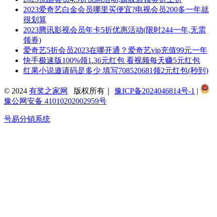
2023爱奇艺白金会员哪里买便宜?电视会员200多一年就
很划算
2023腾讯影视会员年卡5折优惠活动(限时244一年,无需
领券)
爱奇艺5折会员2023在哪开通？爱奇艺vip充值99元一年
快手极速版100%领1.36元红包 看视频每天赚5元红包
红果小说邀请码是多少 填写708520681领2元红包(秒到)
© 2024
有奖之家网
版权所有｜
豫ICP备2024046814号-1
|
豫公网安备 41010202002959号
号易分销系统