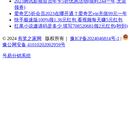
2023腾讯影视会员年卡5折优惠活动(限时244一年,无需
领券)
爱奇艺5折会员2023在哪开通？爱奇艺vip充值99元一年
快手极速版100%领1.36元红包 看视频每天赚5元红包
红果小说邀请码是多少 填写708520681领2元红包(秒到)
© 2024
有奖之家网
版权所有｜
豫ICP备2024046814号-1
|
豫公网安备 41010202002959号
号易分销系统