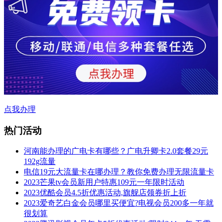
点我办理
热门活动
河南能办理的广电卡有哪些？广电升卿卡2.0套餐29元
192g流量
电信19元大流量卡在哪办理？教你免费办理无限流量卡
2023芒果tv会员新用户特惠109元一年限时活动
2023优酷会员4.5折优惠活动,旗舰店领券折上折
2023爱奇艺白金会员哪里买便宜?电视会员200多一年就
很划算