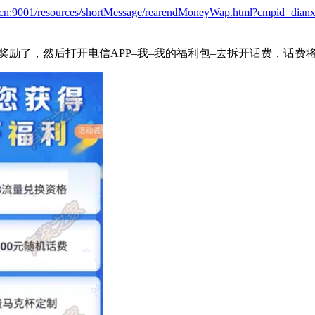
9.cn:9001/resources/shortMessage/rearendMoneyWap.html?cmpid=dian
奖励了，然后打开电信APP–我–我的福利包–去拆开话费，话费将