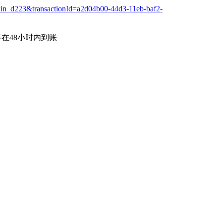
xin_d223&transactionId=a2d04b00-44d3-11eb-baf2-
在48小时内到账