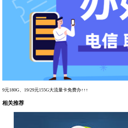
9元180G、19/29元155G大流量卡免费办↑↑↑
相关推荐