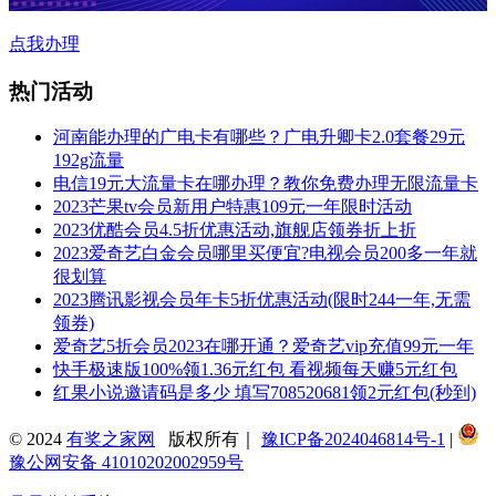
点我办理
热门活动
河南能办理的广电卡有哪些？广电升卿卡2.0套餐29元
192g流量
电信19元大流量卡在哪办理？教你免费办理无限流量卡
2023芒果tv会员新用户特惠109元一年限时活动
2023优酷会员4.5折优惠活动,旗舰店领券折上折
2023爱奇艺白金会员哪里买便宜?电视会员200多一年就
很划算
2023腾讯影视会员年卡5折优惠活动(限时244一年,无需
领券)
爱奇艺5折会员2023在哪开通？爱奇艺vip充值99元一年
快手极速版100%领1.36元红包 看视频每天赚5元红包
红果小说邀请码是多少 填写708520681领2元红包(秒到)
© 2024
有奖之家网
版权所有｜
豫ICP备2024046814号-1
|
豫公网安备 41010202002959号