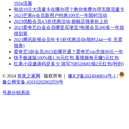
192g流量
电信19元大流量卡在哪办理？教你免费办理无限流量卡
2023芒果tv会员新用户特惠109元一年限时活动
2023优酷会员4.5折优惠活动,旗舰店领券折上折
2023爱奇艺白金会员哪里买便宜?电视会员200多一年就
很划算
2023腾讯影视会员年卡5折优惠活动(限时244一年,无需
领券)
爱奇艺5折会员2023在哪开通？爱奇艺vip充值99元一年
快手极速版100%领1.36元红包 看视频每天赚5元红包
红果小说邀请码是多少 填写708520681领2元红包(秒到)
© 2024
有奖之家网
版权所有｜
豫ICP备2024046814号-1
|
豫公网安备 41010202002959号
号易分销系统