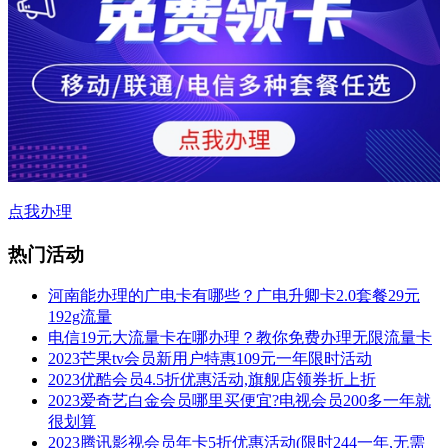
点我办理
热门活动
河南能办理的广电卡有哪些？广电升卿卡2.0套餐29元
192g流量
电信19元大流量卡在哪办理？教你免费办理无限流量卡
2023芒果tv会员新用户特惠109元一年限时活动
2023优酷会员4.5折优惠活动,旗舰店领券折上折
2023爱奇艺白金会员哪里买便宜?电视会员200多一年就
很划算
2023腾讯影视会员年卡5折优惠活动(限时244一年,无需