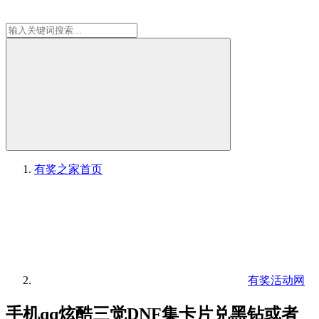
有奖之家
首页
有奖活动网
手机qq炫酷三觉DNF集卡片兑黑钻或者