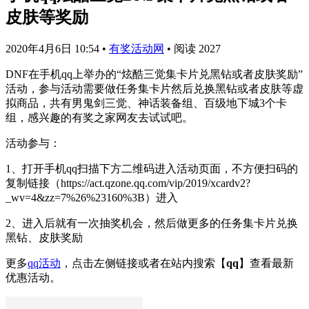
皮肤等奖励
2020年4月6日 10:54
•
有奖活动网
•
阅读 2027
DNF在手机qq上举办的“炫酷三觉集卡片兑黑钻或者皮肤奖励”
活动，参与活动需要做任务集卡片然后兑换黑钻或者皮肤等虚
拟商品，共有男鬼剑三觉、神话装备组、百级地下城3个卡
组，感兴趣的有奖之家网友去试试吧。
活动参与：
1、打开手机qq扫描下方二维码进入活动页面，不方便扫码的
复制链接（https://act.qzone.qq.com/vip/2019/xcardv2?
_wv=4&zz=7%26%23160%3B）进入
2、进入后就有一次抽奖机会，然后做更多的任务集卡片兑换
黑钻、皮肤奖励
更多
qq活动
，点击左侧链接或者在站内搜索【
qq
】查看最新
优惠活动。