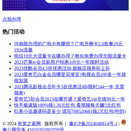
点我办理
热门活动
河南能办理的广电卡有哪些？广电升卿卡2.0套餐29元
192g流量
电信19元大流量卡在哪办理？教你免费办理无限流量卡
2023芒果tv会员新用户特惠109元一年限时活动
2023优酷会员4.5折优惠活动,旗舰店领券折上折
2023爱奇艺白金会员哪里买便宜?电视会员200多一年就
很划算
2023腾讯影视会员年卡5折优惠活动(限时244一年,无需
领券)
爱奇艺5折会员2023在哪开通？爱奇艺vip充值99元一年
快手极速版100%领1.36元红包 看视频每天赚5元红包
红果小说邀请码是多少 填写708520681领2元红包(秒到)
© 2024
有奖之家网
版权所有｜
豫ICP备2024046814号-1
|
豫公网安备 41010202002959号