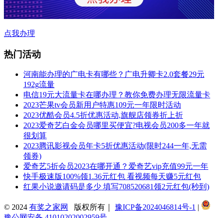
点我办理
热门活动
河南能办理的广电卡有哪些？广电升卿卡2.0套餐29元
192g流量
电信19元大流量卡在哪办理？教你免费办理无限流量卡
2023芒果tv会员新用户特惠109元一年限时活动
2023优酷会员4.5折优惠活动,旗舰店领券折上折
2023爱奇艺白金会员哪里买便宜?电视会员200多一年就
很划算
2023腾讯影视会员年卡5折优惠活动(限时244一年,无需
领券)
爱奇艺5折会员2023在哪开通？爱奇艺vip充值99元一年
快手极速版100%领1.36元红包 看视频每天赚5元红包
红果小说邀请码是多少 填写708520681领2元红包(秒到)
© 2024
有奖之家网
版权所有｜
豫ICP备2024046814号-1
|
豫公网安备 41010202002959号