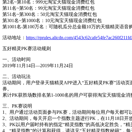
第2名~第10名：999元淘宝天猫现金消费红包
第11名~第50名：99元淘宝天猫现金消费红包
第51名~第300名：50元淘宝天猫现金消费红包
第301名~第1000名：10元淘宝天猫现金消费红包
第1001名-第100万名：可随机瓜分总金额10万的天猫精灵语音
活动地址：
https://rprules.alicdn.com/4543c62cafe54fe7ac260f211f
五好精灵PK赛活动规则
一、活动时间
2019年11月14日—2019年11月24日
二、活动玩法
活动期间，用户登录天猫精灵APP进入“五好精灵PK赛”活动
券。
累计PK获胜场数排名第1-1000名的用户可获得淘宝天猫现金消
三、PK赛说明
1、用户通过活动页面参与PK赛，活动期间每位用户每天都可
2、活动期间，每天开启一个指数主题进行PK，在11月18日开
3、PK以用户届时持有的指定“精灵指数”的高低决定胜负，“精
4、“精灵指数”的计算和获得，请详见“五好精灵指数秘籍”，每