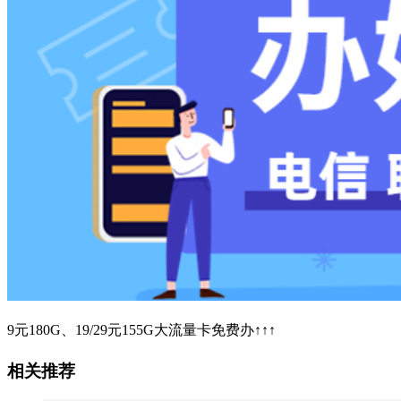
9元180G、19/29元155G大流量卡免费办↑↑↑
相关推荐