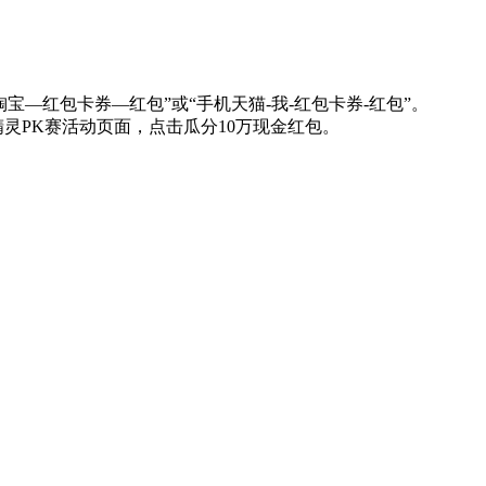
的淘宝—红包卡券—红包”或“手机天猫-我-红包卡券-红包”。
-五好精灵PK赛活动页面，点击瓜分10万现金红包。