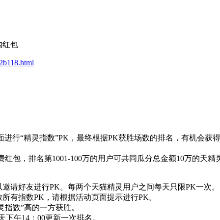
购红包
d2b118.html
页面进行“精灵指数”PK，最终根据PK获胜场数的排名，有机会
费红包，排名第1001-100万的用户可共同瓜分总金额10万的天
以邀请好友进行PK。每两个天猫精灵用户之间每天只限PK一次。
放所有指数PK，请根据活动页面提示进行PK。
灵指数”高的一方获胜。
天下午14：00更新一次排名。