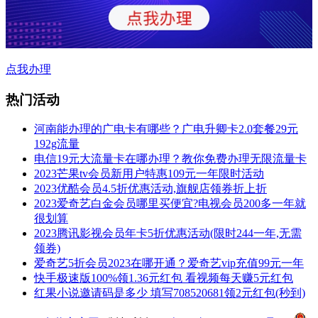
点我办理
热门活动
河南能办理的广电卡有哪些？广电升卿卡2.0套餐29元
192g流量
电信19元大流量卡在哪办理？教你免费办理无限流量卡
2023芒果tv会员新用户特惠109元一年限时活动
2023优酷会员4.5折优惠活动,旗舰店领券折上折
2023爱奇艺白金会员哪里买便宜?电视会员200多一年就
很划算
2023腾讯影视会员年卡5折优惠活动(限时244一年,无需
领券)
爱奇艺5折会员2023在哪开通？爱奇艺vip充值99元一年
快手极速版100%领1.36元红包 看视频每天赚5元红包
红果小说邀请码是多少 填写708520681领2元红包(秒到)