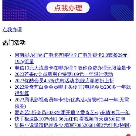
点我办理
热门活动
河南能办理的广电卡有哪些？广电升卿卡2.0套餐29元
192g流量
电信19元大流量卡在哪办理？教你免费办理无限流量卡
2023芒果tv会员新用户特惠109元一年限时活动
2023优酷会员4.5折优惠活动,旗舰店领券折上折
2023爱奇艺白金会员哪里买便宜?电视会员200多一年就
很划算
2023腾讯影视会员年卡5折优惠活动(限时244一年,无需
领券)
爱奇艺5折会员2023在哪开通？爱奇艺vip充值99元一年
快手极速版100%领1.36元红包 看视频每天赚5元红包
红果小说邀请码是多少 填写708520681领2元红包(秒到)