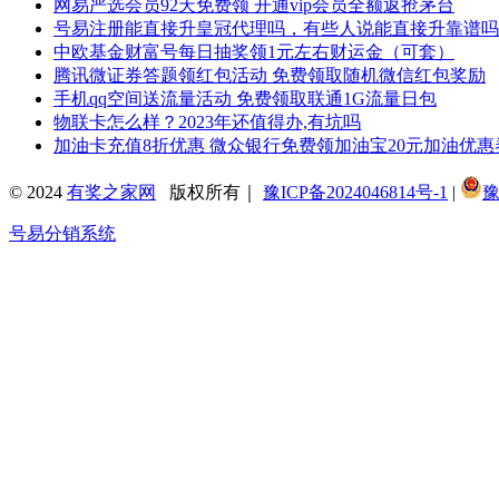
网易严选会员92天免费领 开通vip会员全额返抢茅台
号易注册能直接升皇冠代理吗，有些人说能直接升靠谱吗
中欧基金财富号每日抽奖领1元左右财运金（可套）
腾讯微证券答题领红包活动 免费领取随机微信红包奖励
手机qq空间送流量活动 免费领取联通1G流量日包
物联卡怎么样？2023年还值得办,有坑吗
加油卡充值8折优惠 微众银行免费领加油宝20元加油优惠券
© 2024
有奖之家网
版权所有｜
豫ICP备2024046814号-1
|
豫
号易分销系统